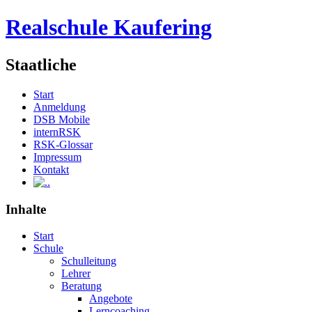
Realschule Kaufering
Staatliche
Start
Anmeldung
DSB Mobile
internRSK
RSK-Glossar
Impressum
Kontakt
.
Inhalte
Start
Schule
Schulleitung
Lehrer
Beratung
Angebote
Lerncoaching