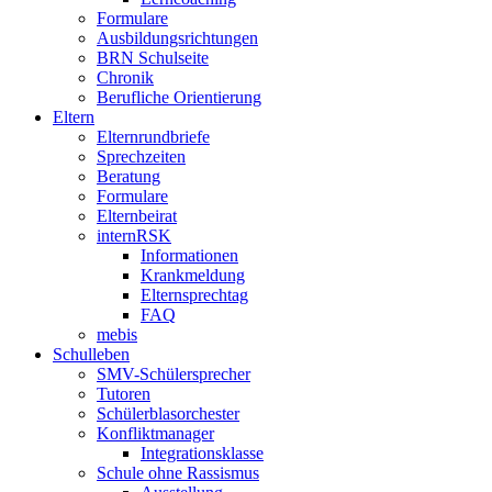
Formulare
Ausbildungsrichtungen
BRN Schulseite
Chronik
Berufliche Orientierung
Eltern
Elternrundbriefe
Sprechzeiten
Beratung
Formulare
Elternbeirat
internRSK
Informationen
Krankmeldung
Elternsprechtag
FAQ
mebis
Schulleben
SMV-Schülersprecher
Tutoren
Schülerblasorchester
Konfliktmanager
Integrationsklasse
Schule ohne Rassismus