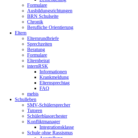
Formulare
Ausbildungsrichtungen
BRN Schulseite
Chronik
Berufliche Orientierung
Eltern
Elternrundbriefe
Sprechzeiten
Beratung
Formulare
Elternbeirat
internRSK
Informationen
Krankmeldung
Elternsprechtag
FAQ
mebis
Schulleben
SMV-Schülersprecher
Tutoren
Schülerblasorchester
Konfliktmanager
Integrationsklasse
Schule ohne Rassismus