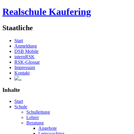
Realschule Kaufering
Staatliche
Start
Anmeldung
DSB Mobile
internRSK
RSK-Glossar
Impressum
Kontakt
.
Inhalte
Start
Schule
Schulleitung
Lehrer
Beratung
Angebote
Lerncoaching