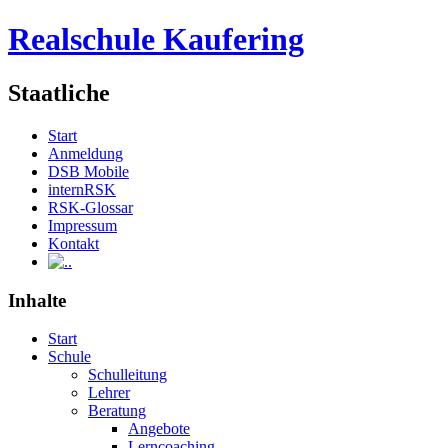
Realschule Kaufering
Staatliche
Start
Anmeldung
DSB Mobile
internRSK
RSK-Glossar
Impressum
Kontakt
.
Inhalte
Start
Schule
Schulleitung
Lehrer
Beratung
Angebote
Lerncoaching