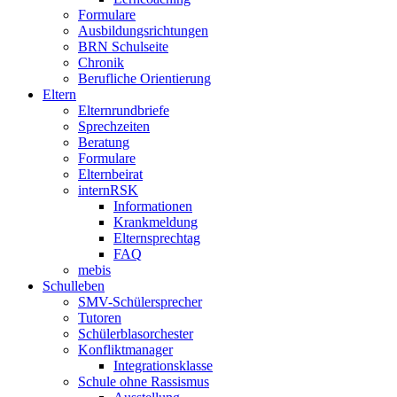
Formulare
Ausbildungsrichtungen
BRN Schulseite
Chronik
Berufliche Orientierung
Eltern
Elternrundbriefe
Sprechzeiten
Beratung
Formulare
Elternbeirat
internRSK
Informationen
Krankmeldung
Elternsprechtag
FAQ
mebis
Schulleben
SMV-Schülersprecher
Tutoren
Schülerblasorchester
Konfliktmanager
Integrationsklasse
Schule ohne Rassismus