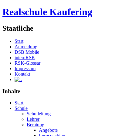
Realschule Kaufering
Staatliche
Start
Anmeldung
DSB Mobile
internRSK
RSK-Glossar
Impressum
Kontakt
.
Inhalte
Start
Schule
Schulleitung
Lehrer
Beratung
Angebote
Lerncoaching