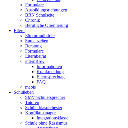
Formulare
Ausbildungsrichtungen
BRN Schulseite
Chronik
Berufliche Orientierung
Eltern
Elternrundbriefe
Sprechzeiten
Beratung
Formulare
Elternbeirat
internRSK
Informationen
Krankmeldung
Elternsprechtag
FAQ
mebis
Schulleben
SMV-Schülersprecher
Tutoren
Schülerblasorchester
Konfliktmanager
Integrationsklasse
Schule ohne Rassismus