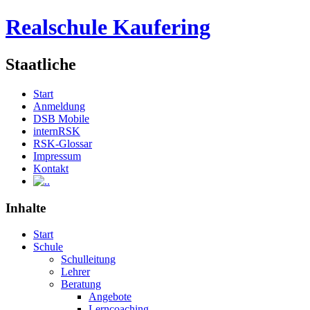
Realschule Kaufering
Staatliche
Start
Anmeldung
DSB Mobile
internRSK
RSK-Glossar
Impressum
Kontakt
.
Inhalte
Start
Schule
Schulleitung
Lehrer
Beratung
Angebote
Lerncoaching