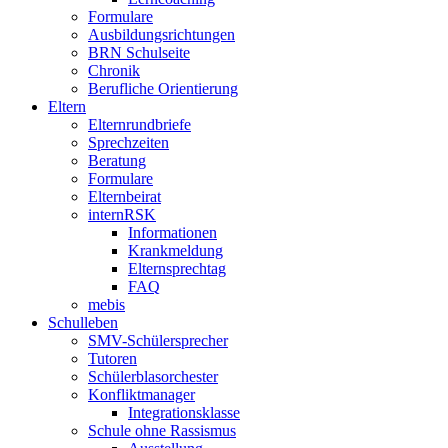
Formulare
Ausbildungsrichtungen
BRN Schulseite
Chronik
Berufliche Orientierung
Eltern
Elternrundbriefe
Sprechzeiten
Beratung
Formulare
Elternbeirat
internRSK
Informationen
Krankmeldung
Elternsprechtag
FAQ
mebis
Schulleben
SMV-Schülersprecher
Tutoren
Schülerblasorchester
Konfliktmanager
Integrationsklasse
Schule ohne Rassismus